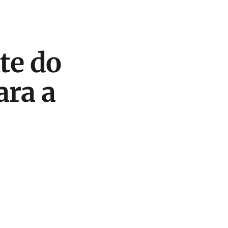
te do
ara a