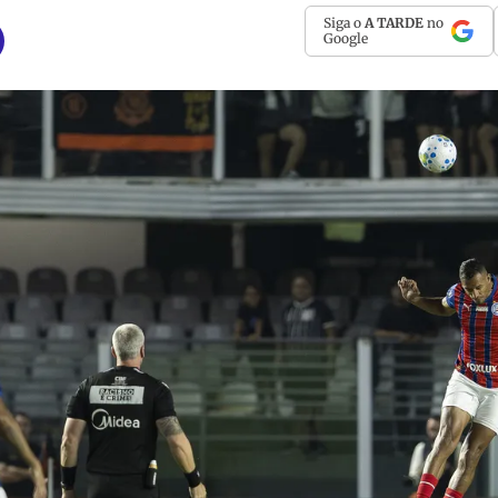
Siga o
A TARDE
no
Google