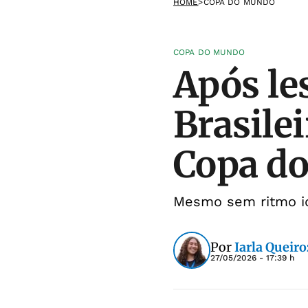
HOME
>
COPA DO MUNDO
COPA DO MUNDO
Após le
Brasile
Copa d
Mesmo sem ritmo id
Por
Iarla Queiro
27/05/2026 - 17:39 h