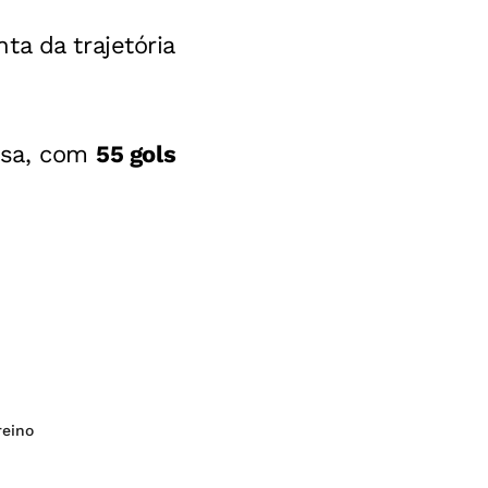
a da trajetória
desa, com
55 gols
reino