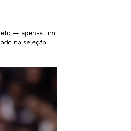
reto — apenas um
iado na seleção