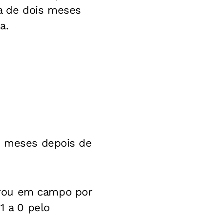
a de dois meses
a.
is meses depois de
trou em campo por
1 a 0 pelo