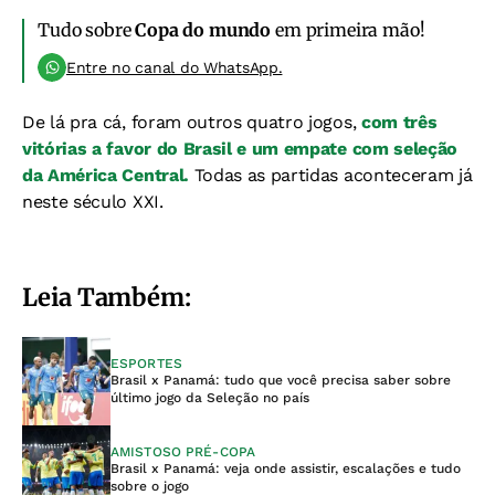
Tudo sobre
Copa do mundo
em primeira mão!
Entre no canal do WhatsApp.
De lá pra cá, foram outros quatro jogos,
com três
vitórias a favor do Brasil e um empate com seleção
da América Central.
Todas as partidas aconteceram já
neste século XXI.
Leia Também:
ESPORTES
Brasil x Panamá: tudo que você precisa saber sobre
último jogo da Seleção no país
AMISTOSO PRÉ-COPA
Brasil x Panamá: veja onde assistir, escalações e tudo
sobre o jogo