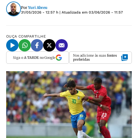
Por
Yuri Abreu
31/05/2026 - 12:57 h
| Atualizada em
03/06/2026 - 11:57
OUÇA
COMPARTILHE
Nos adicione às suas
fontes
Siga o
A TARDE
no Google
preferidas