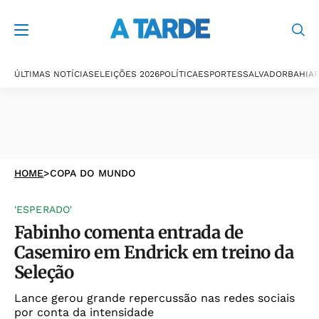
ÚLTIMAS NOTÍCIAS
ELEIÇÕES 2026
POLÍTICA
ESPORTES
SALVADOR
BAHIA
P
HOME
>
COPA DO MUNDO
'ESPERADO'
Fabinho comenta entrada de
Casemiro em Endrick em treino da
Seleção
Lance gerou grande repercussão nas redes sociais
por conta da intensidade