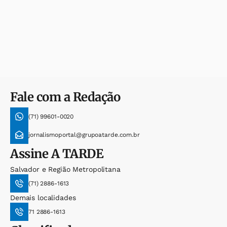
Fale com a Redação
(71) 99601-0020
jornalismoportal@grupoatarde.com.br
Assine
A TARDE
Salvador e Região Metropolitana
(71) 2886-1613
Demais localidades
71 2886-1613