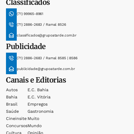
Classificados
(71) 99965-8961
(71) 2886-2683 / Ramal 8526
classificados@grupoatarde.com.br
Publicidade
(71) 2886-2683 / Ramal 8585 | 8586
publicidade@grupoatarde.com.br
Canais e Editorias
Autos
E.c. Bahia
Bahia
E.c. Vitória
Brasil
Empregos
Saúde
Gastronomia
Cineinsite
Muito
Concursos
Mundo
Cultura
Opinião