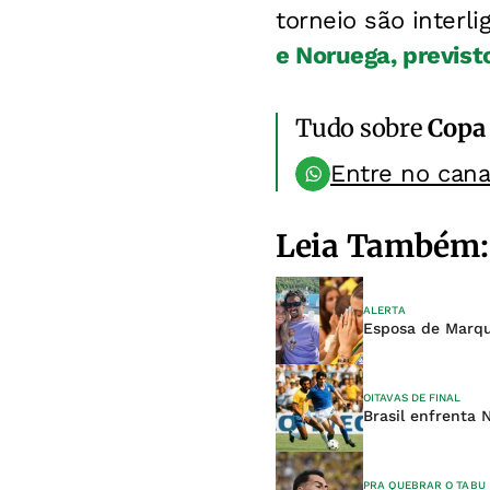
torneio são interl
e Noruega, previst
Tudo sobre
Copa
Entre no can
Leia Também:
ALERTA
Esposa de Marqu
OITAVAS DE FINAL
Brasil enfrenta
PRA QUEBRAR O TABU