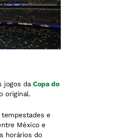
os jogos da
Copa do
original.
e tempestades e
 entre México e
os horários do