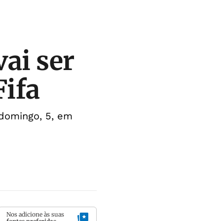
vai ser
Fifa
 domingo, 5, em
Nos adicione às suas