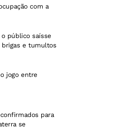
eocupação com a
 o público saísse
 brigas e tumultos
no jogo entre
 confirmados para
aterra se