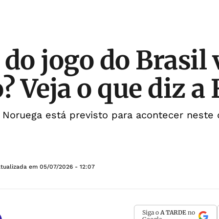
do jogo do Brasil 
? Veja o que diz a 
e Noruega está previsto para acontecer neste
Atualizada em
05/07/2026 - 12:07
Siga o
A TARDE
no