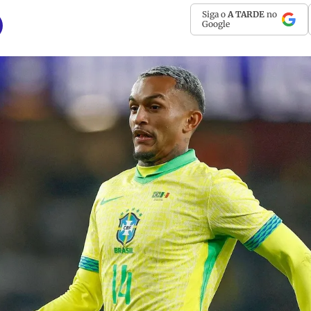
Siga o
A TARDE
no
Google