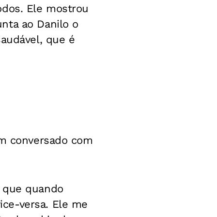
odos. Ele mostrou
nta ao Danilo o
saudável, que é
tem conversado com
a que quando
ice-versa. Ele me