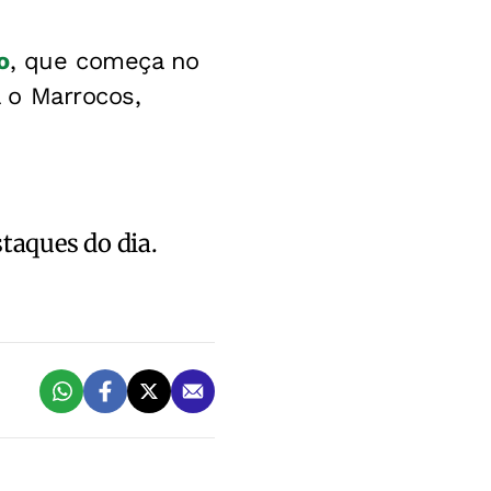
o
, que começa no
a o Marrocos,
staques do dia.