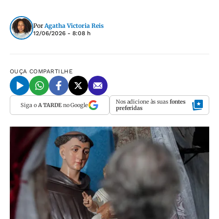
Por
Agatha Victoria Reis
12/06/2026 - 8:08 h
OUÇA
COMPARTILHE
Nos adicione às suas
fontes
Siga o
A TARDE
no Google
preferidas