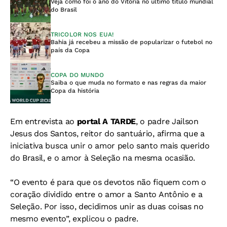
Veja como foi o ano do Vitória no último título mundial
do Brasil
TRICOLOR NOS EUA!
Bahia já recebeu a missão de popularizar o futebol no
país da Copa
COPA DO MUNDO
Saiba o que muda no formato e nas regras da maior
Copa da história
Em entrevista ao
portal A TARDE
, o padre Jailson
Jesus dos Santos, reitor do santuário, afirma que a
iniciativa busca unir o amor pelo santo mais querido
do Brasil, e o amor à Seleção na mesma ocasião.
“O evento é para que os devotos não fiquem com o
coração dividido entre o amor a Santo Antônio e a
Seleção. Por isso, decidimos unir as duas coisas no
mesmo evento”, explicou o padre.