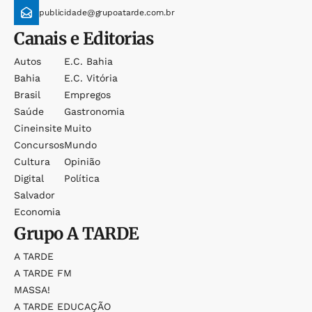
publicidade@grupoatarde.com.br
Canais e Editorias
Autos
E.c. Bahia
Bahia
E.c. Vitória
Brasil
Empregos
Saúde
Gastronomia
Cineinsite
Muito
Concursos
Mundo
Cultura
Opinião
Digital
Política
Salvador
Economia
Grupo
A TARDE
A TARDE
A TARDE FM
MASSA!
A TARDE EDUCAÇÃO