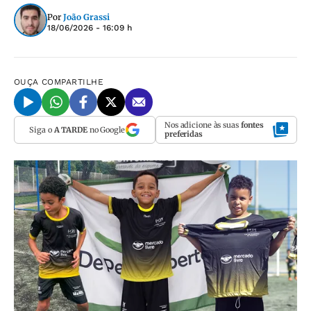
Por
João Grassi
18/06/2026 - 16:09 h
OUÇA
COMPARTILHE
Nos adicione às suas
fontes
Siga o
A TARDE
no Google
preferidas