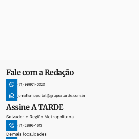
Fale com a Redação
(71) 99601-0020
jornalismoportal@grupoatarde.com.br
Assine
A TARDE
Salvador e Região Metropolitana
(71) 2886-1613
Demais localidades