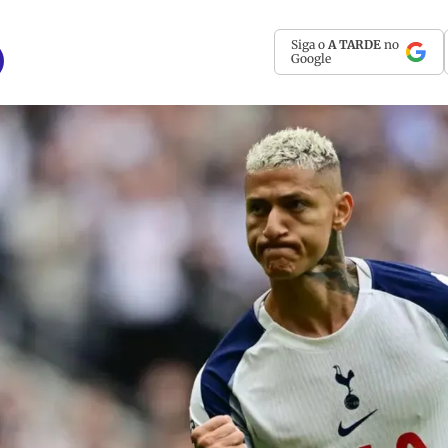
Siga o
A TARDE
no
Google