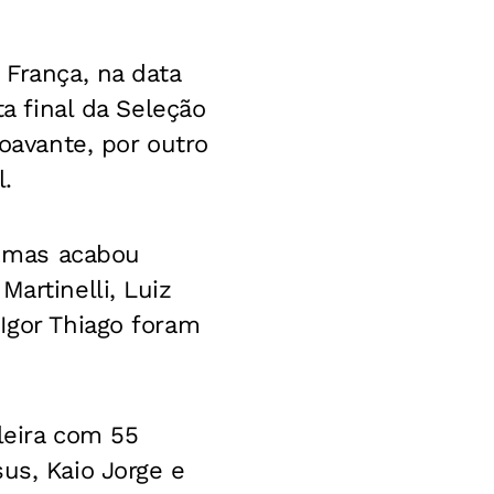
 França, na data
ta final da Seleção
roavante, por outro
l.
o, mas acabou
artinelli, Luiz
Igor Thiago foram
leira com 55
us, Kaio Jorge e