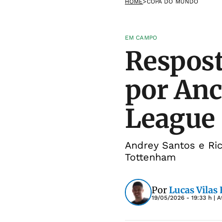
HOME
>
COPA DO MUNDO
EM CAMPO
Respost
por Anc
League
Andrey Santos e Ric
Tottenham
Por
Lucas Vilas
19/05/2026 - 19:33 h
| A