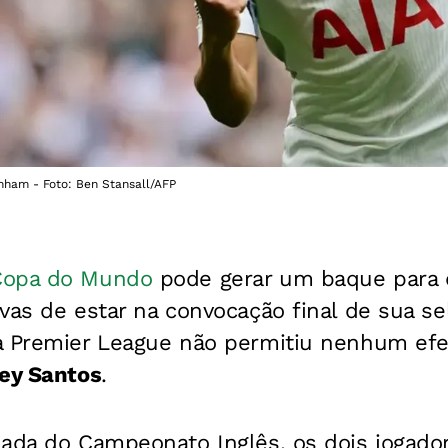
nham - Foto: Ben Stansall/AFP
Copa do Mundo
pode gerar um baque para 
vas de estar na convocação final de sua se
a Premier League não permitiu nenhum efei
ey Santos
.
dada do Campeonato Inglês, os dois jogado