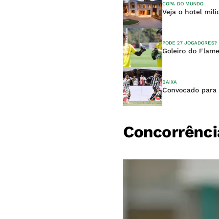
COPA DO MUNDO
Veja o hotel mil
PODE 27 JOGADORES?
Goleiro do Flam
BAIXA
Convocado para 
Concorrênci