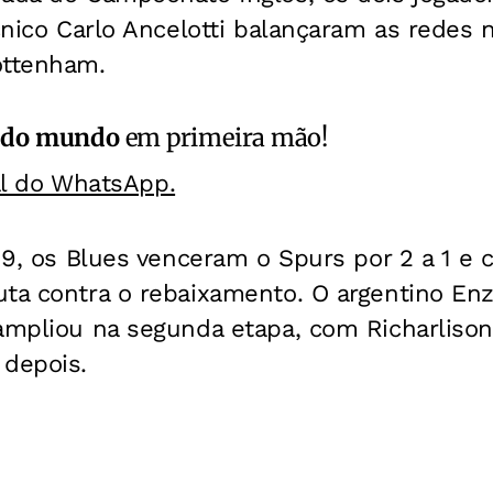
cnico Carlo Ancelotti balançaram as redes n
ottenham.
 do mundo
em primeira mão!
al do WhatsApp.
 19, os Blues venceram o Spurs por 2 a 1 e 
uta contra o rebaixamento. O argentino En
 ampliou na segunda etapa, com Richarliso
 depois.