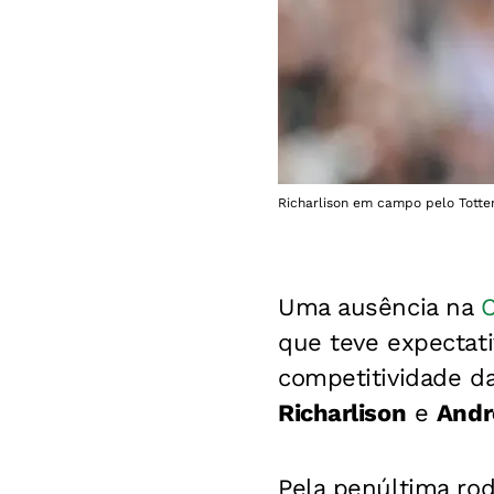
Richarlison em campo pelo Totte
Uma ausência na
que teve expectati
competitividade d
Richarlison
e
Andr
Pela penúltima ro