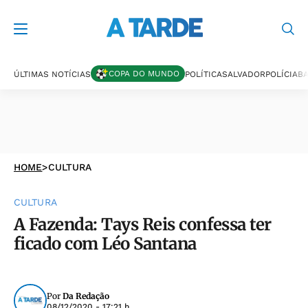
COPA DO MUNDO
ÚLTIMAS NOTÍCIAS
POLÍTICA
SALVADOR
POLÍCIA
BA
HOME
>
CULTURA
CULTURA
A Fazenda: Tays Reis confessa ter
ficado com Léo Santana
Por
Da Redação
08/12/2020 - 17:21 h