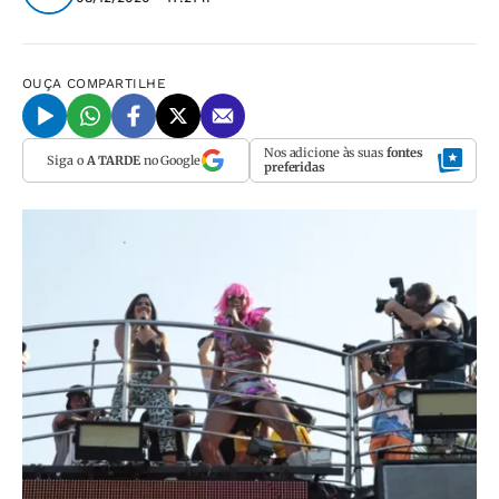
OUÇA
COMPARTILHE
Nos adicione às suas
fontes
Siga o
A TARDE
no Google
preferidas