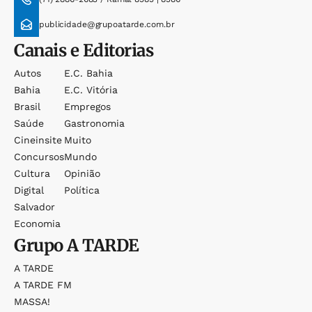
publicidade@grupoatarde.com.br
Canais e Editorias
Autos
E.c. Bahia
Bahia
E.c. Vitória
Brasil
Empregos
Saúde
Gastronomia
Cineinsite
Muito
Concursos
Mundo
Cultura
Opinião
Digital
Política
Salvador
Economia
Grupo
A TARDE
A TARDE
A TARDE FM
MASSA!