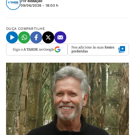
Por
Redação
09/06/2026 - 18:03 h
OUÇA
COMPARTILHE
Nos adicione às suas
fontes
Siga o
A TARDE
no Google
preferidas