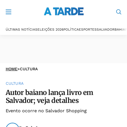
ÚLTIMAS NOTÍCIAS
ELEIÇÕES 2026
POLÍTICA
ESPORTES
SALVADOR
BAHIA
P
HOME
>
CULTURA
CULTURA
Autor baiano lança livro em
Salvador; veja detalhes
Evento ocorre no Salvador Shopping