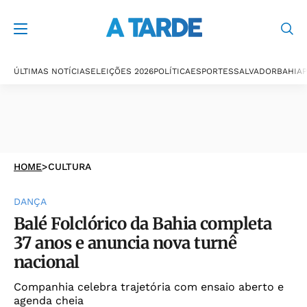
ÚLTIMAS NOTÍCIAS
ELEIÇÕES 2026
POLÍTICA
ESPORTES
SALVADOR
BAHIA
P
HOME
>
CULTURA
DANÇA
Balé Folclórico da Bahia completa
37 anos e anuncia nova turnê
nacional
Companhia celebra trajetória com ensaio aberto e
agenda cheia