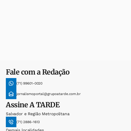
Fale com a Redação
(71) 99601-0020
jornalismoportal@grupoatarde.com.br
Assine
A TARDE
Salvador e Região Metropolitana
(71) 2886-1613
Demais localidades