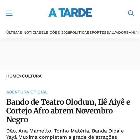
ÚLTIMAS NOTÍCIAS
ELEIÇÕES 2026
POLÍTICA
ESPORTES
SALVADOR
BAHIA
P
HOME
>
CULTURA
ABERTURA OFICIAL
Bando de Teatro Olodum, Ilê Aiyê e
Cortejo Afro abrem Novembro
Negro
Dão, Ana Mametto, Tonho Matéria, Banda Didá e
Yayá Muxima completam a grade de atrações