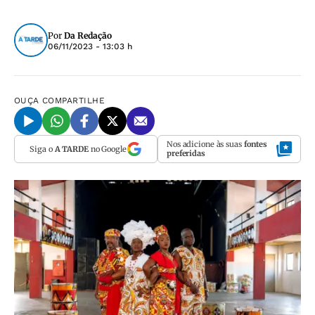
Por
Da Redação
06/11/2023 - 13:03 h
OUÇA
COMPARTILHE
Nos adicione às suas
fontes
Siga o
A TARDE
no Google
preferidas