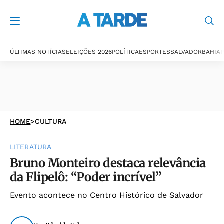
ÚLTIMAS NOTÍCIAS
ELEIÇÕES 2026
POLÍTICA
ESPORTES
SALVADOR
BAHIA
P
HOME
>
CULTURA
LITERATURA
Bruno Monteiro destaca relevância
da Flipelô: “Poder incrível”
Evento acontece no Centro Histórico de Salvador