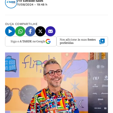
Por
Edvaldo Sales
11/08/2024 - 19:48 h
OUÇA
COMPARTILHE
Nos adicione às suas
fontes
Siga o
A TARDE
no Google
preferidas