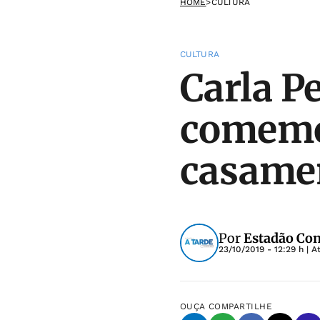
HOME
>
CULTURA
CULTURA
Carla P
comemo
casame
Por
Estadão Con
23/10/2019 - 12:29 h
| A
OUÇA
COMPARTILHE