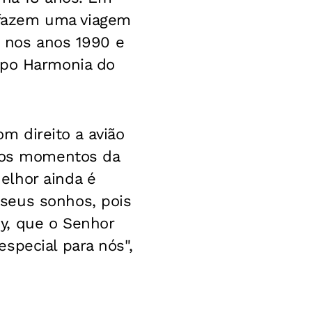
 fazem uma viagem
n nos anos 1990 e
upo Harmonia do
om direito a avião
, os momentos da
elhor ainda é
seus sonhos, pois
y, que o Senhor
special para nós",