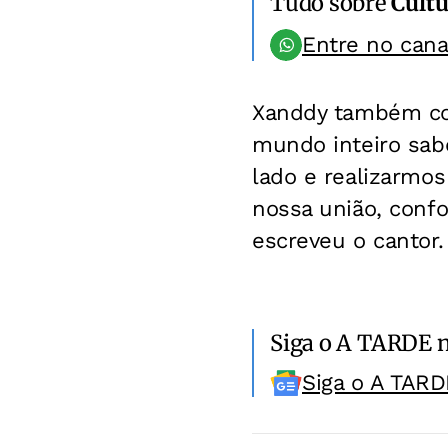
Tudo sobre
Cultu
Entre no can
Xanddy também com
mundo inteiro sabe
lado e realizarmo
nossa união, conf
escreveu o cantor.
Siga o A TARDE 
Siga o A TARD