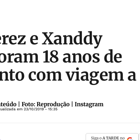
erez e Xanddy
ram 18 anos de
nto com viagem a
teúdo | Foto: Reprodução | Instagram
tualizada em
23/10/2019 - 15:35
Siga o
A TARDE
no