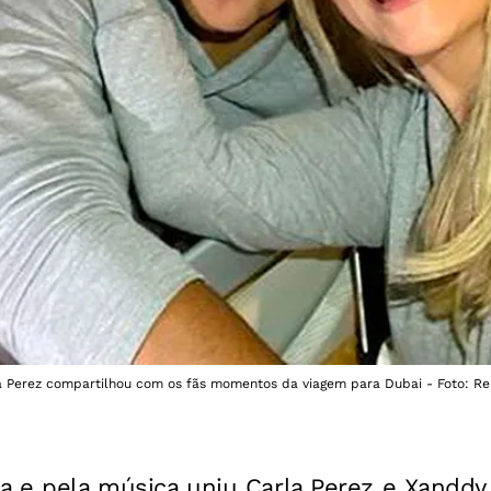
rla Perez compartilhou com os fãs momentos da viagem para Dubai - Foto: R
a e pela música uniu Carla Perez e Xanddy