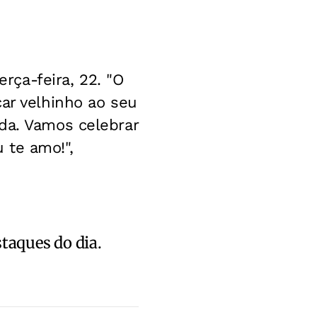
ça-feira, 22. "O
car velhinho ao seu
da. Vamos celebrar
 te amo!",
staques do dia.