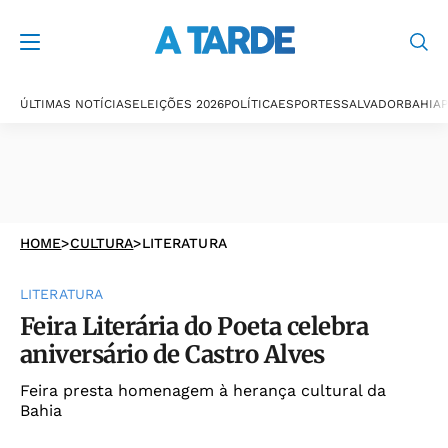
ÚLTIMAS NOTÍCIAS
ELEIÇÕES 2026
POLÍTICA
ESPORTES
SALVADOR
BAHIA
P
HOME
>
CULTURA
>
LITERATURA
LITERATURA
Feira Literária do Poeta celebra
aniversário de Castro Alves
Feira presta homenagem à herança cultural da
Bahia