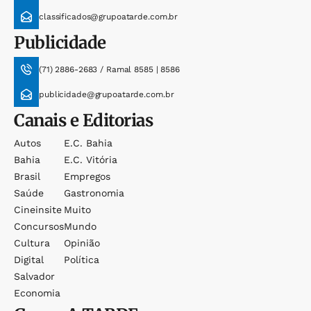
classificados@grupoatarde.com.br
Publicidade
(71) 2886-2683 / Ramal 8585 | 8586
publicidade@grupoatarde.com.br
Canais e Editorias
Autos
E.c. Bahia
Bahia
E.c. Vitória
Brasil
Empregos
Saúde
Gastronomia
Cineinsite
Muito
Concursos
Mundo
Cultura
Opinião
Digital
Política
Salvador
Economia