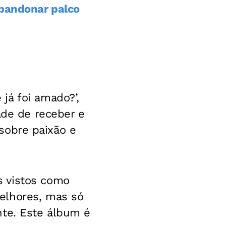
abandonar palco
já foi amado?’,
ade de receber e
 sobre paixão e
s vistos como
elhores, mas só
nte. Este álbum é