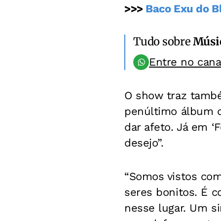
>>>
Baco Exu do Bl
Tudo sobre
Músi
Entre no can
O show traz també
penúltimo álbum do
dar afeto. Já em ‘F
desejo”.
“Somos vistos com
seres bonitos. É 
nesse lugar. Um s