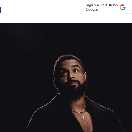
Siga o
A TARDE
no
Google