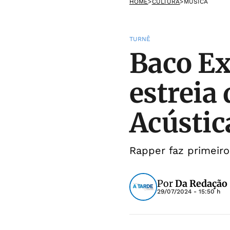
HOME
>
CULTURA
>
MÚSICA
TURNÊ
Baco Ex
estreia
Acústic
Rapper faz primeiro
Por
Da Redação
29/07/2024 - 15:50 h