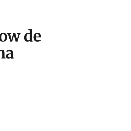
how de
ha