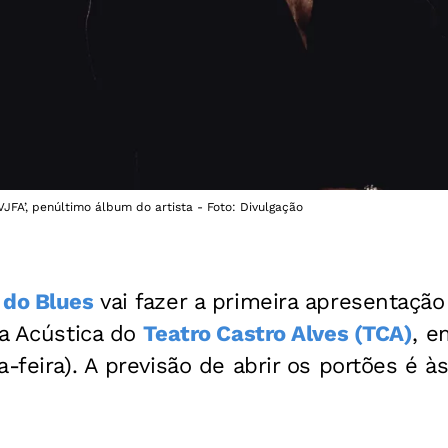
FA’, penúltimo álbum do artista - Foto: Divulgação
 do Blues
vai fazer a primeira apresentação
ha Acústica do
Teatro Castro Alves (TCA)
, e
a-feira). A previsão de abrir os portões é 