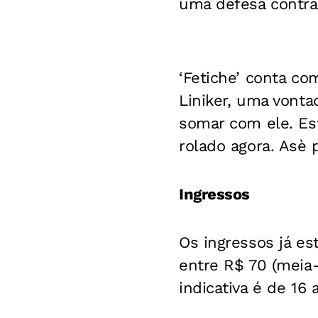
uma defesa contra 
‘Fetiche’ conta co
Liniker, uma vonta
somar com ele. Es
rolado agora. Asè 
Ingressos
Os ingressos já es
entre R$ 70 (meia-e
indicativa é de 16 