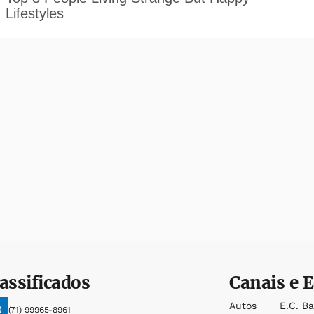
assificados
Canais e E
Autos
E.c. B
(71) 99965-8961