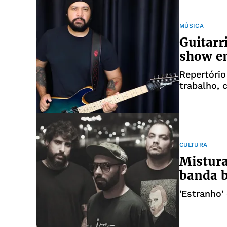
MÚSICA
Guitarr
show e
Repertório
trabalho, 
do Hard R
CULTURA
Mistura
banda b
'Estranho'