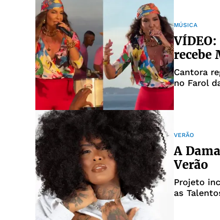
MÚSICA
VÍDEO: 
recebe
Cantora re
no Farol d
VERÃO
A Dama 
Verão
Projeto in
as Talento