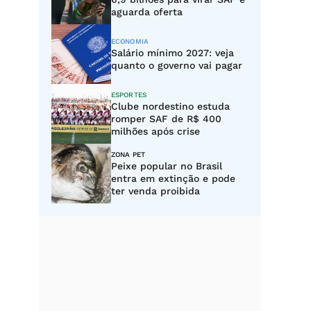
aguarda oferta
ECONOMIA
Salário mínimo 2027: veja
quanto o governo vai pagar
ESPORTES
Clube nordestino estuda
romper SAF de R$ 400
milhões após crise
ZONA PET
Peixe popular no Brasil
entra em extinção e pode
ter venda proibida