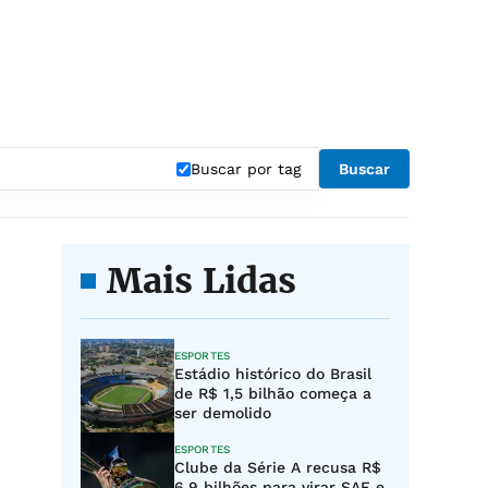
Buscar por tag
Buscar
Mais Lidas
ESPORTES
Estádio histórico do Brasil
de R$ 1,5 bilhão começa a
ser demolido
ESPORTES
Clube da Série A recusa R$
6,9 bilhões para virar SAF e