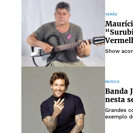
VERÃO
Mauríci
“Surub
Vermel
Show acont
MÚSICA
Banda J
nesta s
Grandes co
exemplo d