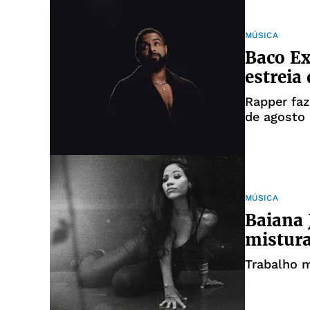
MÚSICA
Baco Ex
estreia
Rapper faz
de agosto
MÚSICA
Baiana 
mistura
Trabalho m