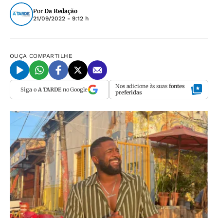
Por
Da Redação
21/09/2022 - 9:12 h
OUÇA
COMPARTILHE
Nos adicione às suas
fontes
Siga o
A TARDE
no Google
preferidas