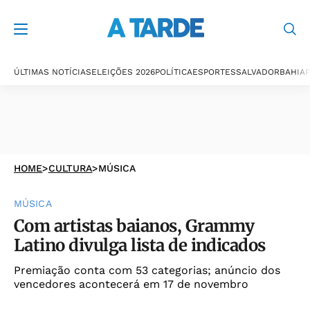
ÚLTIMAS NOTÍCIAS
ELEIÇÕES 2026
POLÍTICA
ESPORTES
SALVADOR
BAHIA
P
HOME
>
CULTURA
>
MÚSICA
MÚSICA
Com artistas baianos, Grammy
Latino divulga lista de indicados
Premiação conta com 53 categorias; anúncio dos
vencedores acontecerá em 17 de novembro