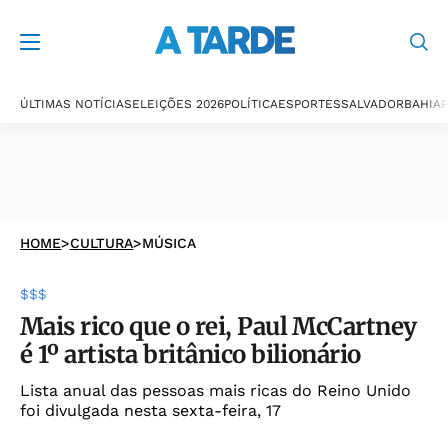
ÚLTIMAS NOTÍCIAS
ELEIÇÕES 2026
POLÍTICA
ESPORTES
SALVADOR
BAHIA
P
HOME
>
CULTURA
>
MÚSICA
$$$
Mais rico que o rei, Paul McCartney
é 1º artista britânico bilionário
Lista anual das pessoas mais ricas do Reino Unido
foi divulgada nesta sexta-feira, 17