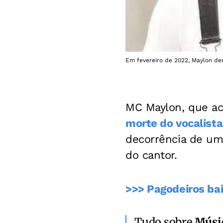
Em fevereiro de 2022, Maylon de
MC Maylon, que a
morte do vocalist
decorrência de um
do cantor.
>>> Pagodeiros ba
Tudo sobre
Músi