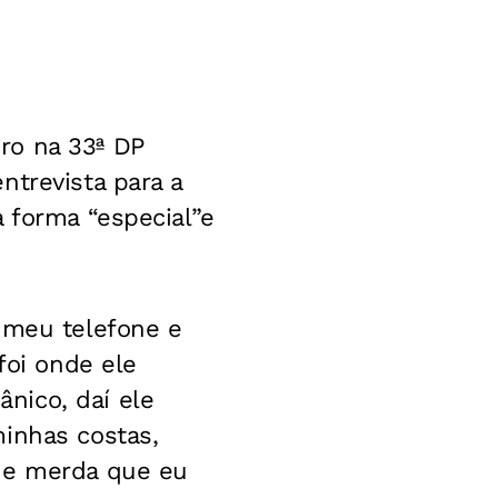
ro na 33ª DP
ntrevista para a
 forma “especial”e
 meu telefone e
foi onde ele
nico, daí ele
minhas costas,
que merda que eu