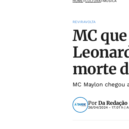
HOME
>
CULTURA
>
MÚSICA
REVIRAVOLTA
MC que
Leonard
morte d
MC Maylon chegou a
Por
Da Redação
26/04/2024 - 17:01 h
| A