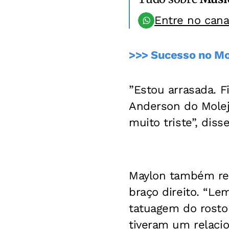
Entre no can
>>> Sucesso no Mo
”Estou arrasada. 
Anderson do Molej
muito triste”, diss
Maylon também re
braço direito. “L
tatuagem do rosto 
tiveram um relac