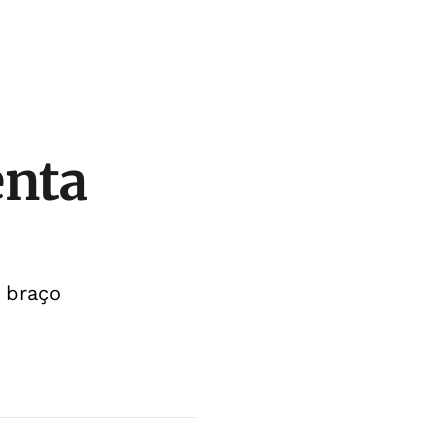
enta
 braço