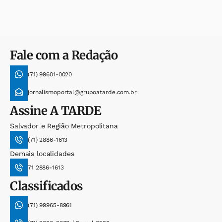
Fale com a Redação
(71) 99601-0020
jornalismoportal@grupoatarde.com.br
Assine
A TARDE
Salvador e Região Metropolitana
(71) 2886-1613
Demais localidades
71 2886-1613
Classificados
(71) 99965-8961