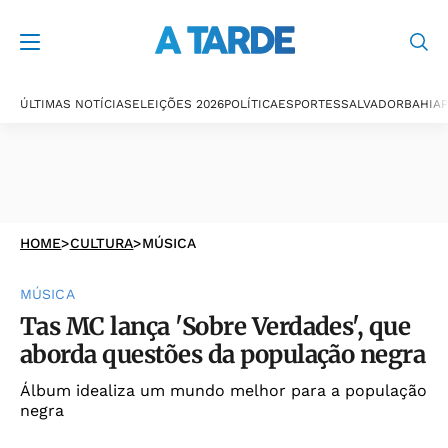
ÚLTIMAS NOTÍCIAS
ELEIÇÕES 2026
POLÍTICA
ESPORTES
SALVADOR
BAHIA
P
HOME
>
CULTURA
>
MÚSICA
MÚSICA
Tas MC lança 'Sobre Verdades', que
aborda questões da população negra
Álbum idealiza um mundo melhor para a população
negra