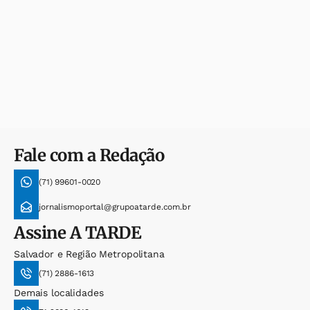
Fale com a Redação
(71) 99601-0020
jornalismoportal@grupoatarde.com.br
Assine
A TARDE
Salvador e Região Metropolitana
(71) 2886-1613
Demais localidades