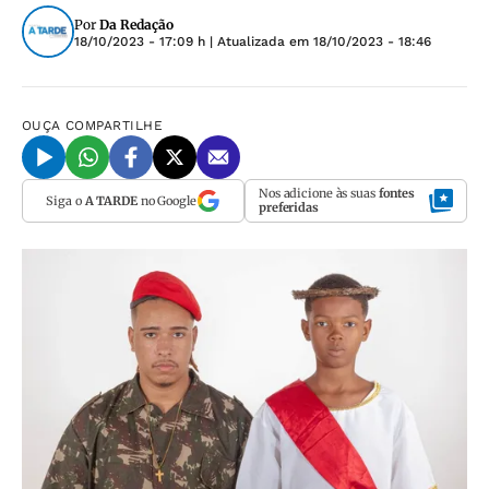
Por
Da Redação
18/10/2023 - 17:09 h
| Atualizada em
18/10/2023 - 18:46
OUÇA
COMPARTILHE
Nos adicione às suas
fontes
Siga o
A TARDE
no Google
preferidas