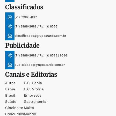
Classificados
(71) 99965-8961
(71) 2886-2683 / Ramal 8526
classificados@grupoatarde.com.br
Publicidade
(71) 2886-2683 / Ramal 8585 | 8586
publicidade@grupoatarde.com.br
Canais e Editorias
Autos
E.c. Bahia
Bahia
E.c. Vitória
Brasil
Empregos
Saúde
Gastronomia
Cineinsite
Muito
Concursos
Mundo