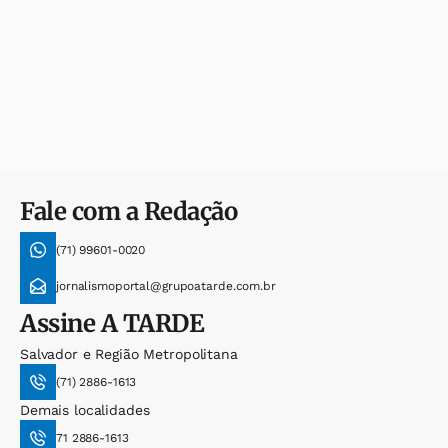
Fale com a Redação
(71) 99601-0020
jornalismoportal@grupoatarde.com.br
Assine
A TARDE
Salvador e Região Metropolitana
(71) 2886-1613
Demais localidades
71 2886-1613