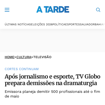
ÚLTIMAS NOTÍCIAS
ELEIÇÕES 2026
POLÍTICA
ESPORTES
SALVADOR
BAHIA
P
HOME
>
CULTURA
>
TELEVISÃO
CORTES CONTINUAM
Após jornalismo e esporte, TV Globo
prepara demissões na dramaturgia
Emissora planeja demitir 500 profissionais até o fim
de maio