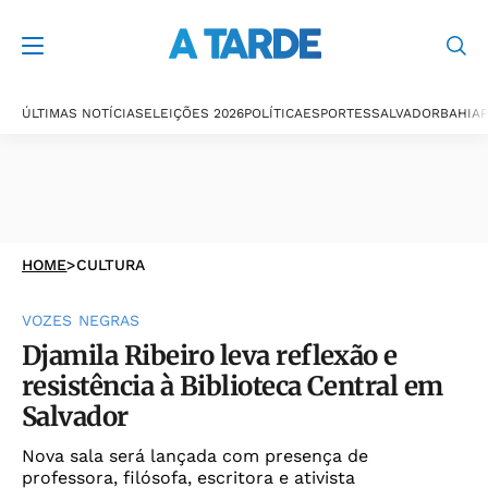
ÚLTIMAS NOTÍCIAS
ELEIÇÕES 2026
POLÍTICA
ESPORTES
SALVADOR
BAHIA
P
HOME
>
CULTURA
VOZES NEGRAS
Djamila Ribeiro leva reflexão e
resistência à Biblioteca Central em
Salvador
Nova sala será lançada com presença de
professora, filósofa, escritora e ativista