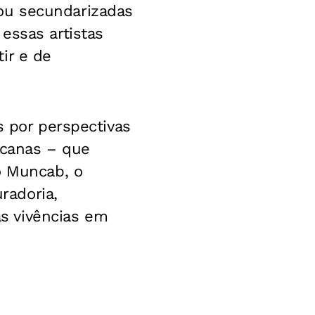
ou secundarizadas
essas artistas
ir e de
s por perspectivas
ricanas – que
o Muncab, o
radoria,
s vivências em