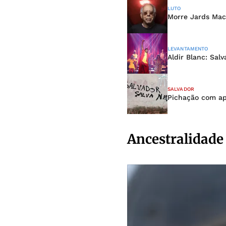
LUTO
Morre Jards Maca
LEVANTAMENTO
Aldir Blanc: Sal
SALVADOR
Pichação com ap
Ancestralidade