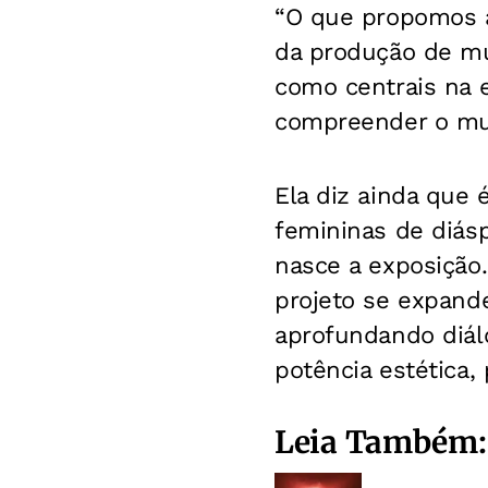
“O que propomos a
da produção de mul
como centrais na e
compreender o mun
Ela diz ainda que 
femininas de diásp
nasce a exposição.
projeto se expand
aprofundando diál
potência estética, p
Leia Também: