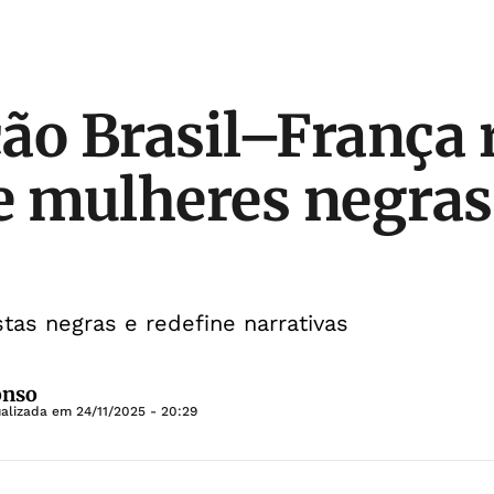
ão Brasil–França 
e mulheres negras
stas negras e redefine narrativas
onso
ualizada em
24/11/2025 - 20:29