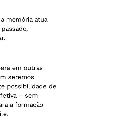
a a memória atua
 passado,
r.
era em outras
bém seremos
e possibilidade de
 afetiva – sem
ara a formação
le.