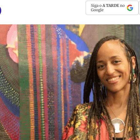
Siga o
A TARDE
no
Google