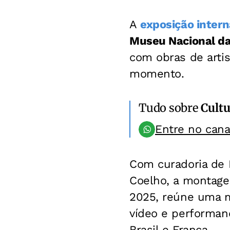
A
exposição intern
Museu Nacional da
com obras de artis
momento.
Tudo sobre
Cultu
Entre no can
Com curadoria de 
Coelho, a montage
2025, reúne uma mu
vídeo e performan
Brasil e França.