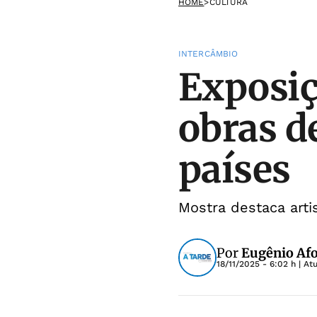
HOME
>
CULTURA
INTERCÂMBIO
Exposiç
obras d
países
Mostra destaca arti
Por
Eugênio Af
18/11/2025 - 6:02 h
| At