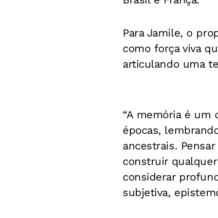
Para Jamile, o pro
como força viva q
articulando uma te
“A memória é um c
épocas, lembrand
ancestrais. Pensa
construir qualquer 
considerar profun
subjetiva, epistemo