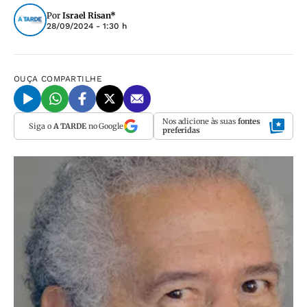
Por
Israel Risan*
28/09/2024 - 1:30 h
OUÇA
COMPARTILHE
Nos adicione às suas
fontes
Siga o
A TARDE
no Google
preferidas