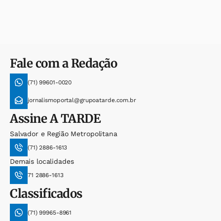
Fale com a Redação
(71) 99601-0020
jornalismoportal@grupoatarde.com.br
Assine
A TARDE
Salvador e Região Metropolitana
(71) 2886-1613
Demais localidades
71 2886-1613
Classificados
(71) 99965-8961