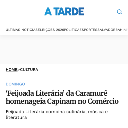
ÚLTIMAS NOTÍCIAS
ELEIÇÕES 2026
POLÍTICA
ESPORTES
SALVADOR
BAHIA
P
HOME
>
CULTURA
DOMINGO
‘Feijoada Literária’ da Caramurê
homenageia Capinam no Comércio
Feijoada Literária combina culinária, música e
literatura