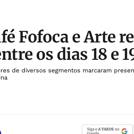
fé Fofoca e Arte r
ntre os dias 18 e 1
ores de diversos segmentos marcaram presen
ina
Siga o
A TARDE
no
Google