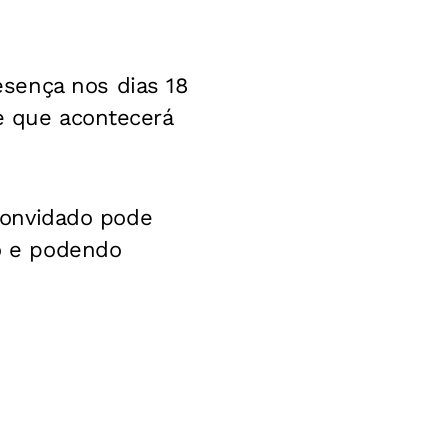
sença nos dias 18
te que acontecerá
 convidado pode
o e podendo