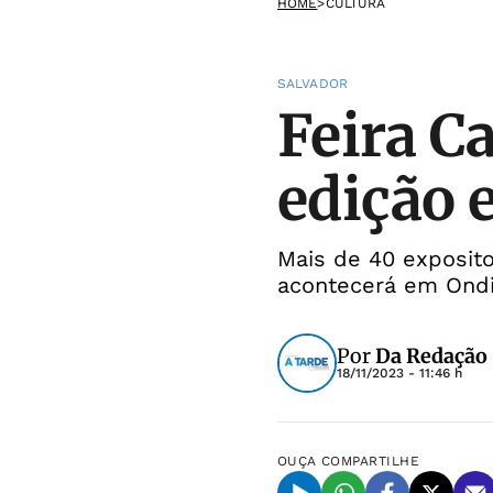
HOME
>
CULTURA
SALVADOR
Feira Ca
edição e
Mais de 40 exposit
acontecerá em Ond
Por
Da Redação
18/11/2023 - 11:46 h
OUÇA
COMPARTILHE