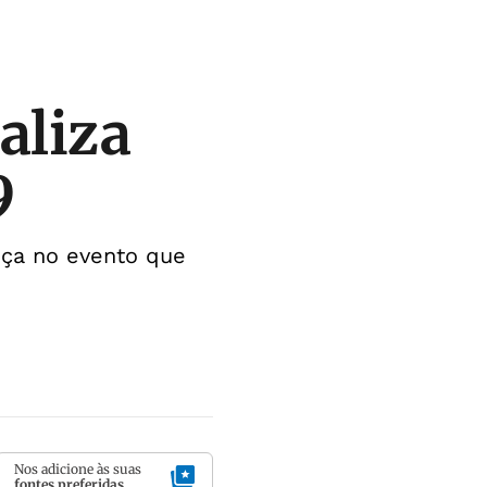
ealiza
9
ça no evento que
Nos adicione às suas
fontes preferidas