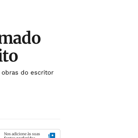
Amado
ito
o obras do escritor
Nos adicione às suas