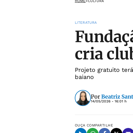
HOME
>
CULTURA
LITERATURA
Fundaçã
cria clu
Projeto gratuito ter
baiano
Por
Beatriz San
14/05/2026 - 16:01 h
OUÇA
COMPARTILHE