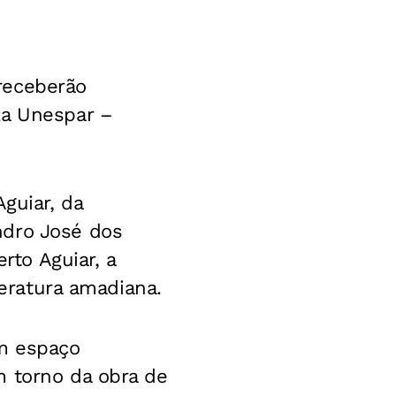
receberão
la Unespar –
guiar, da
ndro José dos
to Aguiar, a
teratura amadiana.
um espaço
m torno da obra de