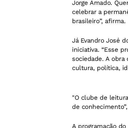
Jorge Amado. Quere
celebrar a perman
brasileiro”, afirma.
Já Evandro José d
iniciativa.
“Esse pro
sociedade. A obra
cultura, política, 
"O clube de leitu
de conhecimento”, 
A programação do c