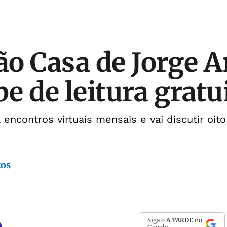
o Casa de Jorge 
be de leitura gratu
á encontros virtuais mensais e vai discutir oit
tos
Siga o
A TARDE
no