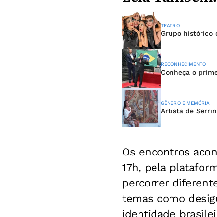
TEATRO
Grupo histórico 
RECONHECIMENTO
Conheça o primei
GÊNERO E MEMÓRIA
Artista de Serri
Os encontros acon
17h, pela platafor
percorrer diferent
temas como desigua
identidade brasilei