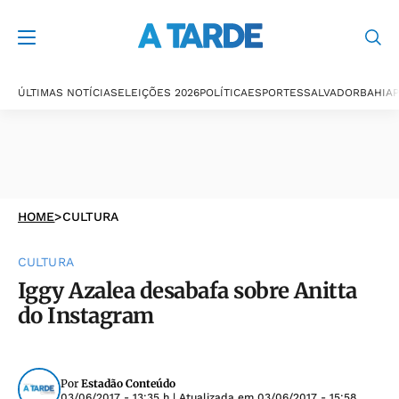
ÚLTIMAS NOTÍCIAS
ELEIÇÕES 2026
POLÍTICA
ESPORTES
SALVADOR
BAHIA
P
HOME
>
CULTURA
CULTURA
Iggy Azalea desabafa sobre Anitta
do Instagram
Por
Estadão Conteúdo
03/06/2017 - 13:35 h
| Atualizada em
03/06/2017 - 15:58