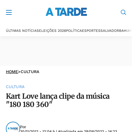
ÚLTIMAS NOTÍCIAS
ELEIÇÕES 2026
POLÍTICA
ESPORTES
SALVADOR
BAHIA
P
HOME
>
CULTURA
CULTURA
Kart Love lança clipe da música
"180 180 360"
Por
30/11/2012 - 12:04 h
| Atualizada em
28/06/2022 - 14:23