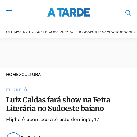
ÚLTIMAS NOTÍCIAS
ELEIÇÕES 2026
POLÍTICA
ESPORTES
SALVADOR
BAHIA
P
HOME
>
CULTURA
FLIGBELÔ
Luiz Caldas fará show na Feira
Literária no Sudoeste baiano
Fligbelô acontece até este domingo, 17