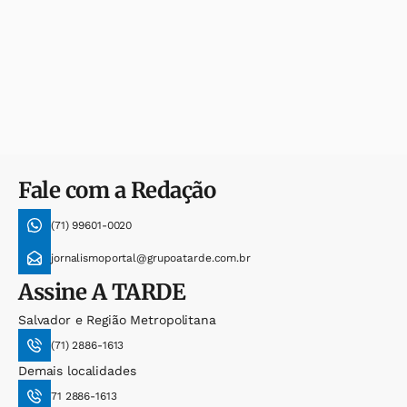
Fale com a Redação
(71) 99601-0020
jornalismoportal@grupoatarde.com.br
Assine
A TARDE
Salvador e Região Metropolitana
(71) 2886-1613
Demais localidades
71 2886-1613