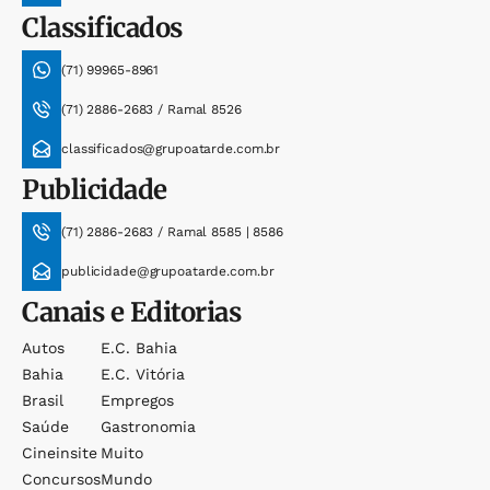
Classificados
(71) 99965-8961
(71) 2886-2683 / Ramal 8526
classificados@grupoatarde.com.br
Publicidade
(71) 2886-2683 / Ramal 8585 | 8586
publicidade@grupoatarde.com.br
Canais e Editorias
Autos
E.c. Bahia
Bahia
E.c. Vitória
Brasil
Empregos
Saúde
Gastronomia
Cineinsite
Muito
Concursos
Mundo