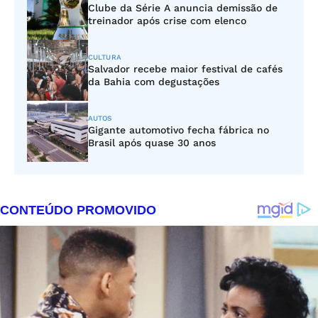
Clube da Série A anuncia demissão de
treinador após crise com elenco
CULTURA
Salvador recebe maior festival de cafés
da Bahia com degustações
AUTOS
Gigante automotivo fecha fábrica no
Brasil após quase 30 anos