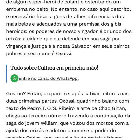
de algum super-herói de colant e ostentando um
emblema no peito. No entanto, no caso aqui descrito,
é necessário frisar alguns detalhes diferenciais dos
mais belos e adequados a uma premissa dos gibis
heroicos: os poderes de nosso vingador é oriundo dos
orixás; a cidade que ele defende em sua saga por
vingança e justiça é a nossa Salvador em seus bairros
pobres e seu nome é Oxóssi.
Tudo sobre
Cultura
em primeira mão!
Entre no canal do WhatsApp.
Gostou? Então, prepare-se: após cativar leitores nas
duas primeiras partes, Oxóssi, quadrinho baiano com
texto de Pedro T. O. S. Ribeiro e arte de Chao Gizan,
chega ao terceiro número trazendo a continuação da
saga do jovem William, que voltou dos mortos com a
ajuda dos orixás e adotou o nome e o poder do
caçador Oxóssi, que, na religião de matriz africana,