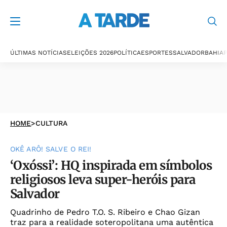
ÚLTIMAS NOTÍCIAS
ELEIÇÕES 2026
POLÍTICA
ESPORTES
SALVADOR
BAHIA
P
HOME
>
CULTURA
OKÊ ARÔ! SALVE O REI!
‘Oxóssi’: HQ inspirada em símbolos
religiosos leva super-heróis para
Salvador
Quadrinho de Pedro T.O. S. Ribeiro e Chao Gizan
traz para a realidade soteropolitana uma autêntica