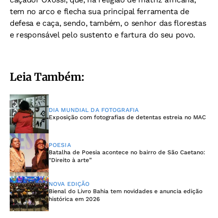
tem no arco e flecha sua principal ferramenta de
defesa e caça, sendo, também, o senhor das florestas
e responsável pelo sustento e fartura do seu povo.
Leia Também:
DIA MUNDIAL DA FOTOGRAFIA
Exposição com fotografias de detentas estreia no MAC
POESIA
Batalha de Poesia acontece no bairro de São Caetano:
"Direito à arte”
NOVA EDIÇÃO
Bienal do Livro Bahia tem novidades e anuncia edição
histórica em 2026