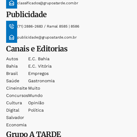
classificados@grupoatarde.com.br
Publicidade
(71) 2886-2683 / Ramal 8585 | 8586
publicidade@grupoatarde.com.br
Canais e Editorias
Autos
E.c. Bahia
Bahia
E.c. Vitória
Brasil
Empregos
Saúde
Gastronomia
Cineinsite
Muito
Concursos
Mundo
Cultura
Opinião
Digital
Política
Salvador
Economia
Grupo
A TARDE