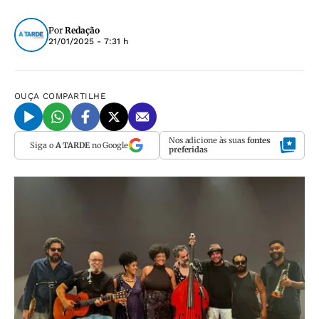
Por
Redação
21/01/2025 - 7:31 h
OUÇA
COMPARTILHE
Nos adicione às suas
fontes
Siga o
A TARDE
no Google
preferidas