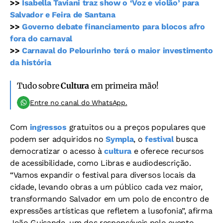
>>
Isabella Taviani traz show o ‘Voz e violão’ para
Salvador e Feira de Santana
>>
Governo debate financiamento para blocos afro
fora do carnaval
>>
Carnaval do Pelourinho terá o maior investimento
da história
Tudo sobre
Cultura
em primeira mão!
Entre no canal do WhatsApp.
Com
ingressos
gratuitos ou a preços populares que
podem ser adquiridos no
Sympla
, o
festival
busca
democratizar o acesso à
cultura
e oferece recursos
de acessibilidade, como Libras e audiodescrição.
“Vamos expandir o festival para diversos locais da
cidade, levando obras a um público cada vez maior,
transformando Salvador em um polo de encontro de
expressões artísticas que refletem a lusofonia”, afirma
João Guisande, um dos responsáveis pelo evento.