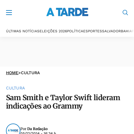
ÚLTIMAS NOTÍCIAS
ELEIÇÕES 2026
POLÍTICA
ESPORTES
SALVADOR
BAHIA
P
HOME
>
CULTURA
CULTURA
Sam Smith e Taylor Swift lideram
indicações ao Grammy
Por
Da Redação
05/12/2014 - 16:34 h