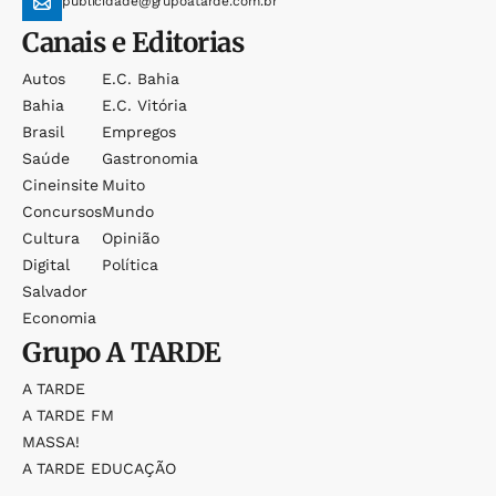
publicidade@grupoatarde.com.br
Canais e Editorias
Autos
E.c. Bahia
Bahia
E.c. Vitória
Brasil
Empregos
Saúde
Gastronomia
Cineinsite
Muito
Concursos
Mundo
Cultura
Opinião
Digital
Política
Salvador
Economia
Grupo
A TARDE
A TARDE
A TARDE FM
MASSA!
A TARDE EDUCAÇÃO