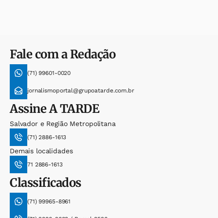
Fale com a Redação
(71) 99601-0020
jornalismoportal@grupoatarde.com.br
Assine
A TARDE
Salvador e Região Metropolitana
(71) 2886-1613
Demais localidades
71 2886-1613
Classificados
(71) 99965-8961