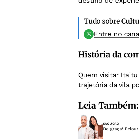
destino de experiê
Tudo sobre
Cultu
Entre no can
História da c
Quem visitar Itait
trajetória da vila 
Leia Também:
SÃO JOÃO
De graça! Pelour