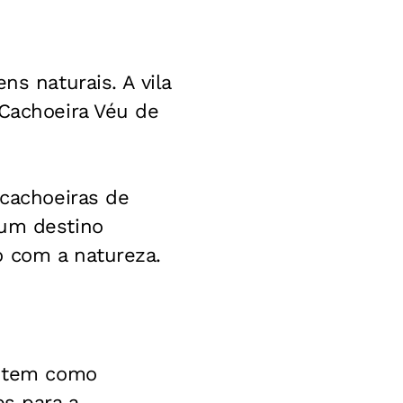
ns naturais. A vila
 Cachoeira Véu de
 cachoeiras de
 um destino
o com a natureza.
u tem como
es para a