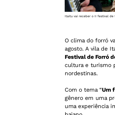
Itaitu vai receber o II festival d
O clima do forró v
agosto. A vila de I
Festival de Forró d
cultura e turismo p
nordestinas.
Com o tema “
Um f
gênero em uma pro
uma experiência i
baiano.