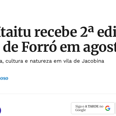
Itaitu recebe 2ª ed
l de Forró em agos
, cultura e natureza em vila de Jacobina
doso
Siga o
A TARDE
no
Google