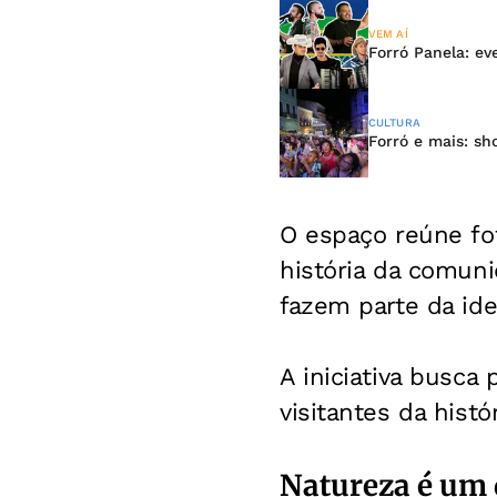
VEM AÍ
Forró Panela: ev
CULTURA
Forró e mais: sh
O espaço reúne fot
história da comun
fazem parte da ide
A iniciativa busca 
visitantes da histór
Natureza é um 