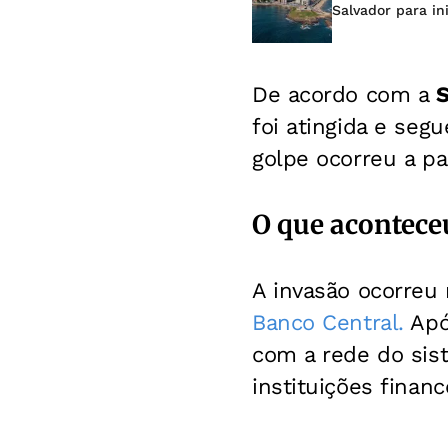
Salvador para in
De acordo com a
S
foi atingida e se
golpe ocorreu a pa
O que acontece
A invasão ocorreu
Banco Central.
Após
com a rede do sist
instituições finan