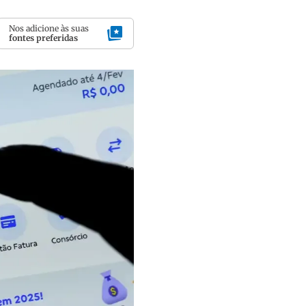
Nos adicione às suas
fontes preferidas