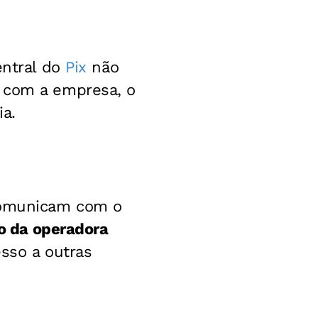
entral do
Pix
não
o com a empresa, o
ia.
 comunicam com o
o da operadora
esso a outras