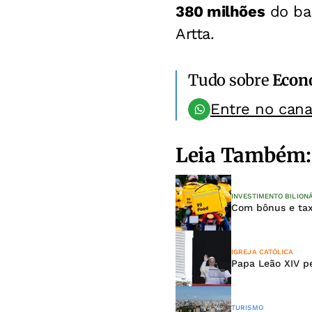
380 milhões
do ba
Artta.
Tudo sobre
Econ
Entre no can
Leia Também:
INVESTIMENTO BILION
Com bônus e tax
IGREJA CATÓLICA
Papa Leão XIV p
TURISMO