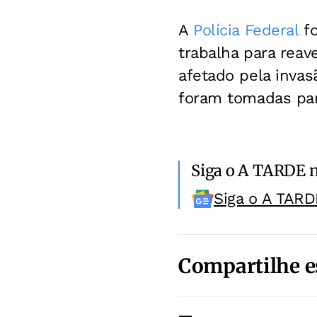
A
Polícia Federal
f
trabalha para reav
afetado pela inva
foram tomadas par
Siga o A TARDE 
Siga o A TARD
Compartilhe e