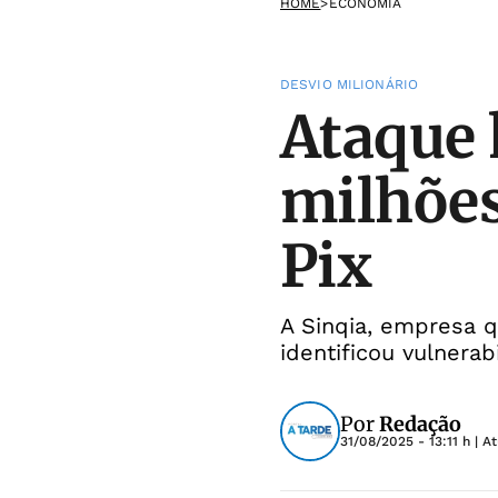
HOME
>
ECONOMIA
DESVIO MILIONÁRIO
Ataque 
milhões
Pix
A Sinqia, empresa 
identificou vulnera
Por
Redação
31/08/2025 - 13:11 h
| A