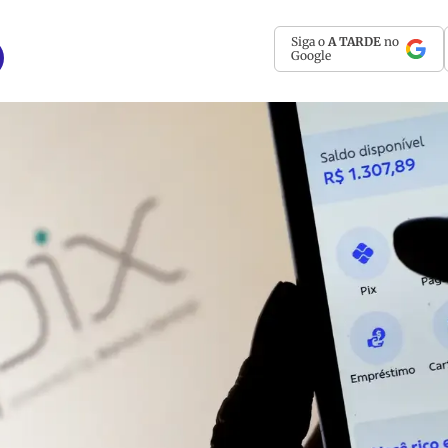
Siga o
A TARDE
no
Google