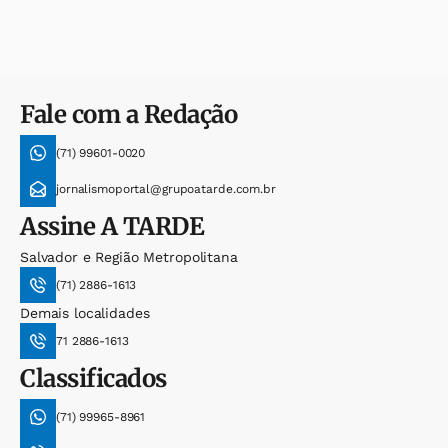
Fale com a Redação
(71) 99601-0020
jornalismoportal@grupoatarde.com.br
Assine
A TARDE
Salvador e Região Metropolitana
(71) 2886-1613
Demais localidades
71 2886-1613
Classificados
(71) 99965-8961