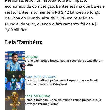
Responsável por um estudo sobre o impacto
econômico da competição, Bentes estima que bares e
restaurantes movimentem R$ 2,42 bilhões ao longo
da Copa do Mundo, alta de 15,7% em relação ao
Mundial de 2022, quando o faturamento foi de R$
2,09 bilhões.
Leia Também:
GARÇOM
Bruno Guimarães busca igualar recorde de Zagallo em
Copas
MATA-MATA DA COPA
Ancelotti define opções sem Paquetá para o Brasil
desafiar Haaland e Ødegaard
COPA DO MUNDO
Bolas e bombas: Copa do Mundo reúne países que já
protagonizaram guerras