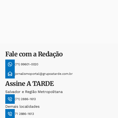
Fale com a Redação
(71) 99601-0020
jornalismoportal@grupoatarde.com.br
Assine
A TARDE
Salvador e Região Metropolitana
(71) 2886-1613
Demais localidades
71 2886-1613