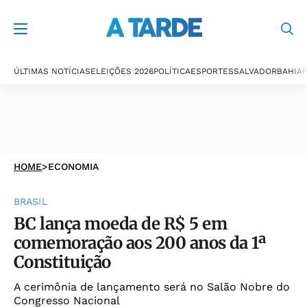
ÚLTIMAS NOTÍCIAS
ELEIÇÕES 2026
POLÍTICA
ESPORTES
SALVADOR
BAHIA
P
HOME
>
ECONOMIA
BRASIL
BC lança moeda de R$ 5 em
comemoração aos 200 anos da 1ª
Constituição
A cerimônia de lançamento será no Salão Nobre do
Congresso Nacional