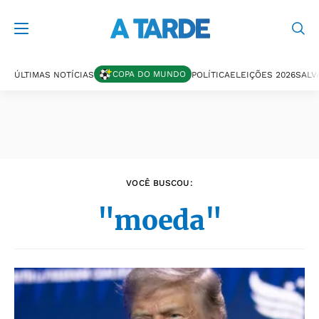
Últimas notícias
COPA DO MUNDO
ÚLTIMAS NOTÍCIAS
POLÍTICA
ELEIÇÕES 2026
SALV
VOCÊ BUSCOU:
"moeda"