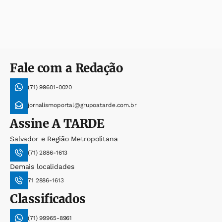
Fale com a Redação
(71) 99601-0020
jornalismoportal@grupoatarde.com.br
Assine
A TARDE
Salvador e Região Metropolitana
(71) 2886-1613
Demais localidades
71 2886-1613
Classificados
(71) 99965-8961