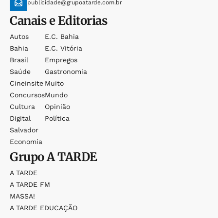
publicidade@grupoatarde.com.br
Canais e Editorias
Autos
E.c. Bahia
Bahia
E.c. Vitória
Brasil
Empregos
Saúde
Gastronomia
Cineinsite
Muito
Concursos
Mundo
Cultura
Opinião
Digital
Política
Salvador
Economia
Grupo
A TARDE
A TARDE
A TARDE FM
MASSA!
A TARDE EDUCAÇÃO