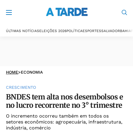
ÚLTIMAS NOTÍCIAS
ELEIÇÕES 2026
POLÍTICA
ESPORTES
SALVADOR
BAHIA
P
HOME
>
ECONOMIA
CRESCIMENTO
BNDES tem alta nos desembolsos e
no lucro recorrente no 3° trimestre
O incremento ocorreu também em todos os
setores econômicos: agropecuária, infraestrutura,
indústria, comércio