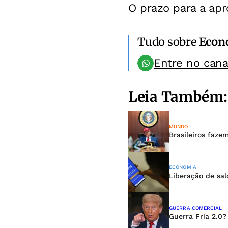
O prazo para a ap
Tudo sobre
Econ
Entre no can
Leia Também:
MUNDO
Brasileiros faze
ECONOMIA
Liberação de sal
GUERRA COMERCIAL
Guerra Fria 2.0?