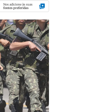
Nos adicione às suas
fontes preferidas