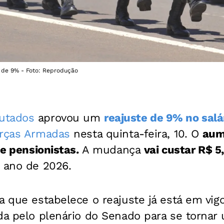
te de 9% - Foto: Reprodução
utados
aprovou um
reajuste de 9% no salá
rças Armadas
nesta quinta-feira, 10. O
au
 e pensionistas.
A mudança
vai custar R$ 5
o ano de 2026.
a que estabelece o reajuste já está em vigo
da pelo plenário do Senado para se tornar u