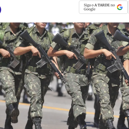
Siga o
A TARDE
no
Google