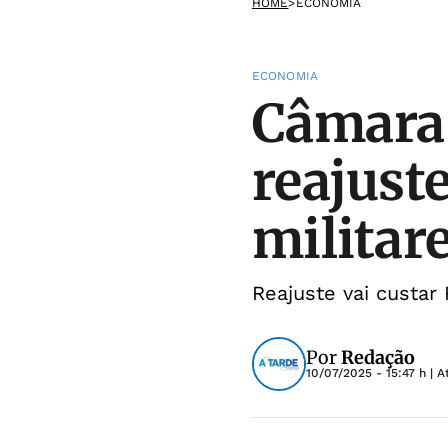
HOME
>
ECONOMIA
ECONOMIA
Câmara 
reajust
militar
Reajuste vai custar
Por
Redação
10/07/2025 - 15:47 h
| A