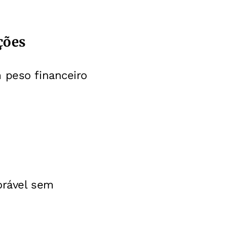
ações
 peso financeiro
orável sem