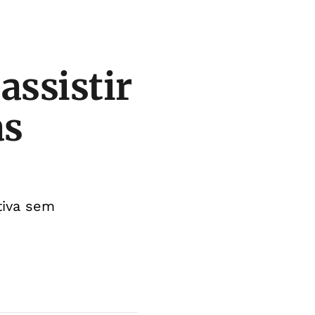
assistir
as
tiva sem