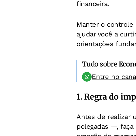
financeira.
Manter o controle 
ajudar você a curt
orientações funda
Tudo sobre
Econ
Entre no can
1. Regra do im
Antes de realizar
polegadas —, faça 