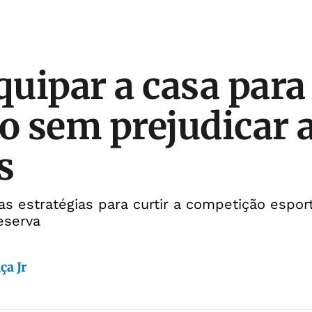
uipar a casa para 
ão sem prejudicar 
s
as estratégias para curtir a competição espor
eserva
ça Jr