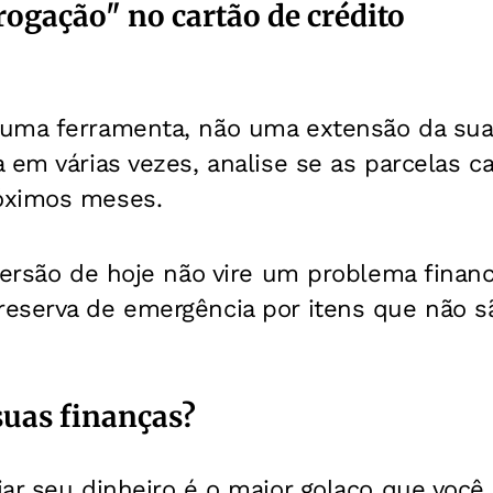
rrogação" no cartão de crédito
uma ferramenta, não uma extensão da sua
 em várias vezes, analise se as parcelas c
óximos meses.
versão de hoje não vire um problema finan
eserva de emergência por itens que não s
uas finanças?
ar seu dinheiro é o maior golaço que você