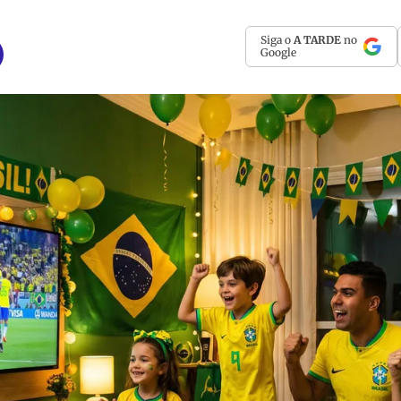
Siga o
A TARDE
no
Google