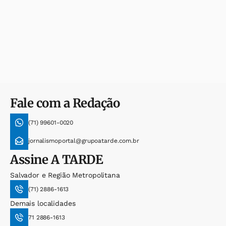
Fale com a Redação
(71) 99601-0020
jornalismoportal@grupoatarde.com.br
Assine
A TARDE
Salvador e Região Metropolitana
(71) 2886-1613
Demais localidades
71 2886-1613