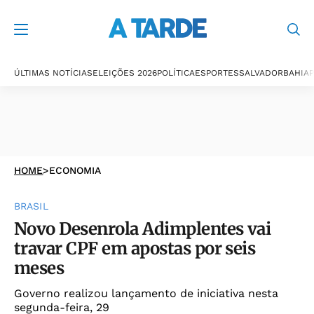
ÚLTIMAS NOTÍCIAS
ELEIÇÕES 2026
POLÍTICA
ESPORTES
SALVADOR
BAHIA
P
HOME
>
ECONOMIA
BRASIL
Novo Desenrola Adimplentes vai
travar CPF em apostas por seis
meses
Governo realizou lançamento de iniciativa nesta
segunda-feira, 29