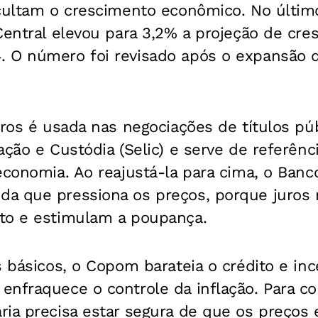
icultam o crescimento econômico. No últim
Central elevou para 3,2% a projeção de cre
 O número foi revisado após o expansão 
uros é usada nas negociações de títulos pú
ação e Custódia (Selic) e serve de referênc
economia. Ao reajustá-la para cima, o Banc
a que pressiona os preços, porque juros 
to e estimulam a poupança.
s básicos, o Copom barateia o crédito e in
nfraquece o controle da inflação. Para cort
ia precisa estar segura de que os preços 