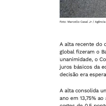
Foto: Marcello Casal Jr / Agência
A alta recente do 
global fizeram o B
unanimidade, o Co
juros básicos da e
decisão era espera
A alta consolida u
ano em 13,75% ao a
cortes de 0,5 pon