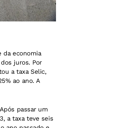
 e da economia
dos juros. Por
u a taxa Selic,
,25% ao ano. A
. Após passar um
, a taxa teve seis
do ano passado e