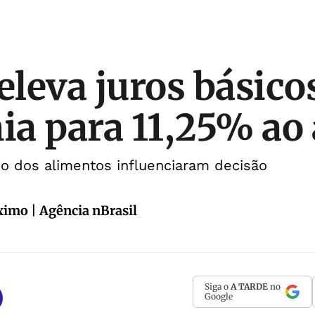
leva juros básico
a para 11,25% ao
ço dos alimentos influenciaram decisão
imo | Agência nBrasil
Siga o
A TARDE
no
Google