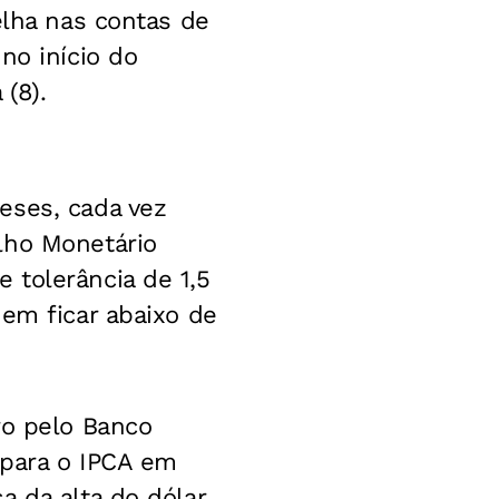
elha nas contas de
no início do
(8).
eses, cada vez
lho Monetário
 tolerância de 1,5
nem ficar abaixo de
ro pelo Banco
 para o IPCA em
a da alta do dólar