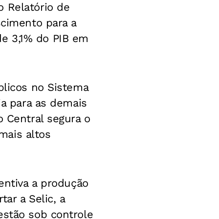
o Relatório de
scimento para a
de 3,1% do PIB em
blicos no Sistema
ia para as demais
o Central segura o
mais altos
centiva a produção
ar a Selic, a
estão sob controle