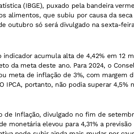
atística (IBGE), puxado pela bandeira verm
os alimentos, que subiu por causa da seca 
e outubro só será divulgado na sexta-feira 
o indicador acumula alta de 4,42% em 12 m
eto da meta deste ano. Para 2024, o Conse
xou meta de inflação de 3%, com margem de
O IPCA, portanto, não podia superar 4,5% 
o de Inflação, divulgado no fim de setemb
ade monetária elevou para 4,31% a previsão
tiva pode subir ainda mais mudar por caus