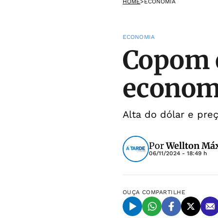
HOME
>
ECONOMIA
ECONOMIA
Copom e
economi
Alta do dólar e pre
Por
Wellton Máx
06/11/2024 - 18:49 h
OUÇA
COMPARTILHE