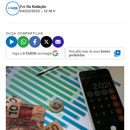
Por
Da Redação
04/03/2022 - 12:18 h
OUÇA
COMPARTILHE
Nos adicione às suas
fontes
Siga o
A TARDE
no Google
preferidas