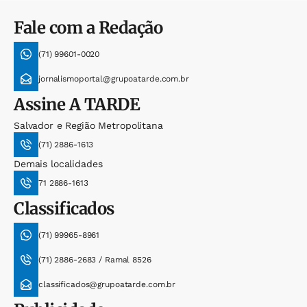
Fale com a Redação
(71) 99601-0020
jornalismoportal@grupoatarde.com.br
Assine
A TARDE
Salvador e Região Metropolitana
(71) 2886-1613
Demais localidades
71 2886-1613
Classificados
(71) 99965-8961
(71) 2886-2683 / Ramal 8526
classificados@grupoatarde.com.br