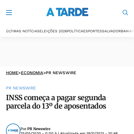
ÚLTIMAS NOTÍCIAS
ELEIÇÕES 2026
POLÍTICA
ESPORTES
SALVADOR
BAHIA
P
HOME
>
ECONOMIA
>
PR NEWSWIRE
PR NEWSWIRE
INSS começa a pagar segunda
parcela do 13º de aposentados
Por
PR Newswire
25/05/2020 - 0:00 h
| Atualizada em
19/11/2021 - 10:48